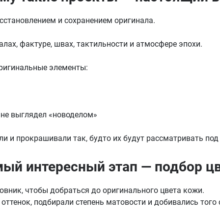
осстановлением и сохранением оригинала.
лах, фактуре, швах, тактильности и атмосфере эпохи.
Оставить заявку
Данные формы отправлены
ригинальные элементы:
Оставить заявку
Данные формы отправлены
Ваше имя
Купить в 1 клик
Данные формы отправлены
Ваше имя
Заказать звонок
Данные формы отправлены
Телефон
 не выглядел «новоделом»
Оставьте заявку, и наш менеджер свяжется с вами в ближайшее
Ваше имя
время
Телефон
и и прокрашивали так, будто их будут рассматривать под
Комментарий
Ваше имя
ый интересный этап — подбор ц
Ваш номер телефона
Комментарий
Ваш номер телефона
вник, чтобы добраться до оригинального цвета кожи.
Соглашаюсь на обработку
персональных данных
ттенок, подбирали степень матовости и добивались того 
Прикрепить фото
Наш менеджер свяжется с вами
Соглашаюсь на обработку
персональных данных
Нажимая кнопку «Отправить», я даю согласие на получение
Наш менеджер свяжется с вами