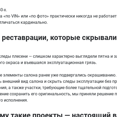
0-х.
та «по VIN» или «по фото» практически никогда не работае
отличаться кардинально.
 реставрации, которые скрывали
леды плесени — слишком характерно выглядели пятна и зап
ого окраса и въевшаяся эксплуатационная грязь.
е элементы салона ранее уже подвергались окрашиванию.
ть внешний вид салона и скрыть следы эксплуатации без п
ия, а также участки, требующие более тщательной подгот
мление сохранить его оригинальность, мы приняли решение
о исполнения.
му такие проекты — настоящий 