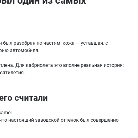
 был один из самых
н был разобран по частям, кожа — уставшая, с
орию автомобиля.
лена. Для кабриолета это вполне реальная история:
сятилетия.
его считали
camel.
 что настоящий заводской оттенок был совершенно