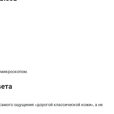
 микроскопом.
вета
самого ощущения «дорогой классической кожи», а не