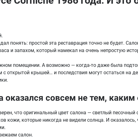
ce Corniche 1986 года. И это
й.
дал понять: простой эта реставрация точно не будет. Сало
аса и запахом, который намекал на очень непростую ист
жном помещении. А возможно — когда-то даже была подтоп
 с открытой крышей… и последствия могут остаться на де
ики.
а оказался совсем не тем, каким 
верен, что оригинальный цвет салона — светлый песочный 
ов кожи, которые никогда не видели солнца. И оказалось,
ми.
свежаем салон.