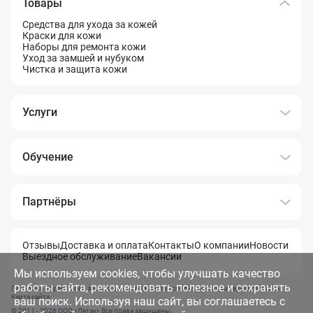
Товары
Средства для ухода за кожей
Краски для кожи
Наборы для ремонта кожи
Уход за замшей и нубуком
Чистка и защита кожи
Услуги
Обучение
Партнёры
Отзывы
Доставка и оплата
Контакты
О компании
Новости
Выездное обслуживание
Вакансии
Мы используем cookies, чтобы улучшать качество
работы сайта, рекомендовать полезное и сохранять
Политика обработки и защита данных
Правила использования материалов сайта
Карта сайта
ваш поиск. Используя наш сайт, вы соглашаетесь с
© 2011 - 2026 OOO «Летэк» Все права защищены