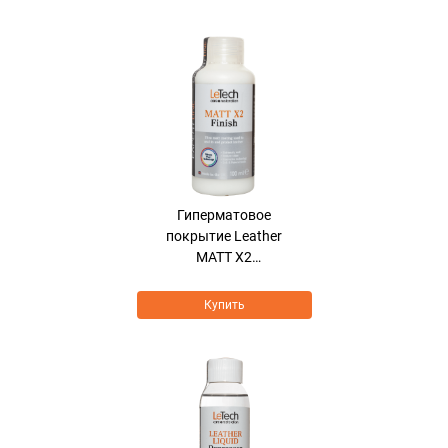
Гиперматовое
покрытие Leather
MATT X2
HyperMatt+SoftTouch
Купить