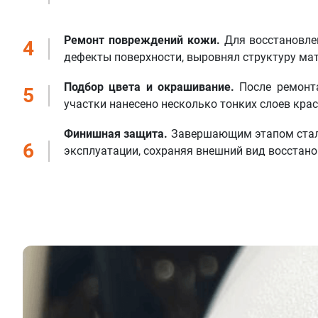
Ремонт повреждений кожи.
Для восстановле
4
дефекты поверхности, выровнял структуру ма
Подбор цвета и окрашивание.
После ремонта
5
участки нанесено несколько тонких слоев кра
Финишная защита.
Завершающим этапом стало
6
эксплуатации, сохраняя внешний вид восстано