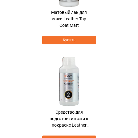
Матовый лак для
кожи Leather Top
Coat Matt
Купить
Средcтво для
подготовки кожи к
покраске Leather
Solvent Cleaner