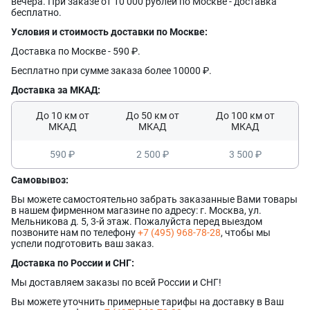
вечера. При заказе от 10 000 рублей по Москве - доставка
Оставьте заявку, и наш менеджер свяжется с вами в
бесплатно.
ближайшее время
Ваше имя
Ваше имя
Условия и стоимость доставки по Москве:
Телефон
Комментарий
Доставка по Москве - 590 ₽.
Ваш номер телефона
Бесплатно при сумме заказа более 10000 ₽.
Ваш номер телефона
Комментарий
Доставка за МКАД:
Соглашаюсь на обработку
персональных данных
Прикрепить фото
До 10 км от
До 50 км от
До 100 км от
Соглашаюсь на обработку
персональных данных
Наш менеджер свяжется с вами
МКАД
МКАД
МКАД
Нажимая кнопку «Отправить», я даю согласие на получение информации об
Наш менеджер свяжется с вами
в ближайшее время!
оформлении и получении заказа,
согласие на обработку персональных
Форматы файлов: .jpg, .png. Максимальный размер файла - 10 МБ.
Отправить
в ближайшее время!
Максимум 8 файлов
Наш менеджер свяжется с вами
590 ₽
2 500 ₽
3 500 ₽
Отправить
Нажимая кнопку «Отправить», я даю согласие на получение информации об
в ближайшее время!
оформлении и получении заказа,
согласие на обработку персональных
Отправить
данных
Самовывоз:
Наш менеджер свяжется с вами
Вы можете самостоятельно забрать заказанные Вами товары
в ближайшее время!
в нашем фирменном магазине по адресу: г. Москва, ул.
Отправить
Мельникова д. 5, 3-й этаж. Пожалуйста перед выездом
позвоните нам по телефону
+7 (495) 968-78-28
, чтобы мы
успели подготовить ваш заказ.
Доставка по России и СНГ:
Мы доставляем заказы по всей России и СНГ!
Вы можете уточнить примерные тарифы на доставку в Ваш