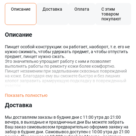
Описание
Доставка
Оплата
С этим
товаром
покупают
Описание
Пинцет особой конструкции: он работает, наоборот, т.е. его не
нужно сжимать, чтобы удержать предмет, а чтобы отпустить
предмет, пинцет нужно сжать.
Это значительно упрощает работу с ним и позволяет
выполнять работы по ремонту кожи более комфортно.
Пинцет незаменим при заделывании сквозных повреждений
на коже. Благодаря ему вы сможете быстро и без лишних
хлопот заправить армирующую подкладку в поврежденный
участок
Показать полностью
Оставить заявку
Данные формы отправлены
Доставка
Ваше имя
Оставить заявку
Данные формы отправлены
Мы доставляем заказы в будние дни с 11:00 утра до 21:00
вечера, в выходные и праздничные дни Вы можете забрать
Купить в 1 клик
Данные формы отправлены
Ваш заказ самовывозом предварительно оформив заявку на
Заказать звонок
Данные формы отправлены
Ваше имя
забор в будние дни. Самовывоз доступен с 10:00 утра до 21:00
Телефон