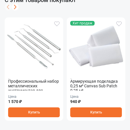
С этим товаром покупают
Хит продаж
Профессиональный набор
Армирующая подкладка
металлических
0,25 м² Canvas Sub Patch
инструментов для
0,25 м²
ремонта кожи Стеки
Цена
Цена
Leather Repait Tools Kit
1 570 ₽
940 ₽
Купить
Купить