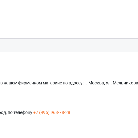
нашем фирменном магазине по адресу: г. Москва, ул. Мельникова 
Оставить заявку
Данные формы отправлены
од, по телефону
+7 (495) 968-78-28
Оставить заявку
Данные формы отправлены
Ваше имя
Купить в 1 клик
Данные формы отправлены
Заказать звонок
Данные формы отправлены
Ваше имя
Телефон