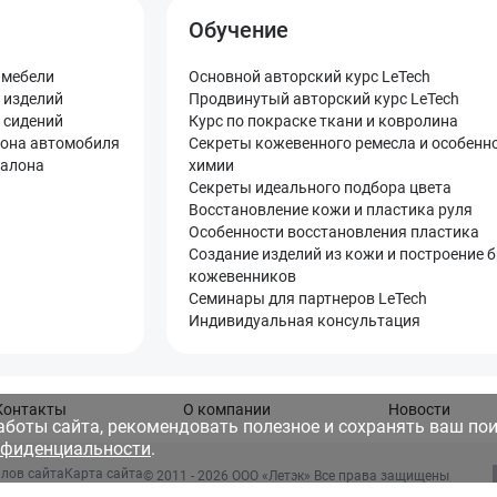
Обучение
 мебели
Основной авторский курс LeTech
 изделий
Продвинутый авторский курс LeTech
 сидений
Курс по покраске ткани и ковролина
лона автомобиля
Секреты кожевенного ремесла и особенн
салона
химии
Секреты идеального подбора цвета
Восстановление кожи и пластика руля
Особенности восстановления пластика
Создание изделий из кожи и построение 
кожевенников
Семинары для партнеров LeTech
Индивидуальная консультация
Контакты
О компании
Новости
аботы сайта, рекомендовать полезное и сохранять ваш пои
нфиденциальности
.
лов сайта
Карта сайта
© 2011 - 2026 OOO «Летэк» Все права защищены