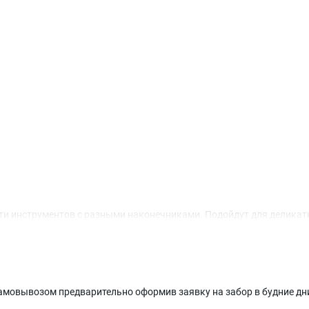
из пяти инструментов с разными наконечниками. Подойдут для дели
мовывозом предварительно оформив заявку на забор в будние дни. 