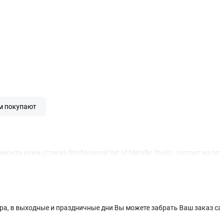
м покупают
нта кожи (Стеки) (Professional Set of Metallic Tools), состоит 
ера, в выходные и праздничные дни Вы можете забрать Ваш заказ са