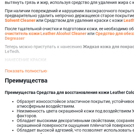
получать надежный результат и высокие органолептические сво
вытянуть грязь и жир, используя средство для удаления жира с
Для усиления стойкости покрытия и придания ему еще более изн
При наличии повреждений и нарушении лакокрасочного покрыт
настоятельно рекомендуем использовать Добавку-отвердитель
предварительно удалить непрочно держащееся старое покрыти
полиуретановых поверхностей) в пропорции 10-20% от объема.
Solvent Cleaner
или Средством для удаления краски с кожи
Leath
Средство для восстановления и ремонта кожи
Leather Colour Res
После тщательной очистки и подготовки кожи, ее необходимо о
окрашивания натуральной кожи, так и искусственной кожи.
очиститель кожи
Leather Alcohol Cleaner
или
Средство для обе
Degreaser
При использовании нашего продукта крайне важно следовать и
гарантирует не только эффективное применение, но и вашу без
Теперь можно приступать к нанесению
Жидкая кожа для покраски
нанесением состава рекомендуется протестировать его на небол
LeTech.
позволит убедиться в отсутствии нежелательных реакций и пров
НАНЕСЕНИЕ КРАСКИ
вашем комфорте и безопасности, поэтому настоятельно рекомен
важные рекомендации.
Тщательно взболтайте средство перед нанесением.
Показать полностью
Нанесение губкой, кистью, или валиком.
Оптимальная вязкость 
Преимущества
вручную для подкраски незначительных, точечных повреждений 
Рекомендуем наносить не менее 2-ух слоёв.
Преимущества Средства для восстановления кожи Leather Colou
Также вы можете наносить краску равномерными тонкими сл
Образует износостойкое эластичное покрытие, устойчивое
аэрограф или краскопульт.
атмосферным воздействиям.
Неизменность цвета окрашенной кожи под воздействием У
Пневматическое распыление через аэрограф или краскопульт. 
факторов.
дистиллированной водой. Диаметр сопла: 0.5 - 1.2 мм. Давление: 
Обладает высокими декоративными свойствами, сохраняет
модели аэрографа и краскопульта. Сжатый воздух должен быть 
окрашенной поверхности ощущения плёнчатой поверхност
перед нанесением должна быть тщательно перемешана и пропущ
Обладает высокой адгезией, что позволяет использовать е