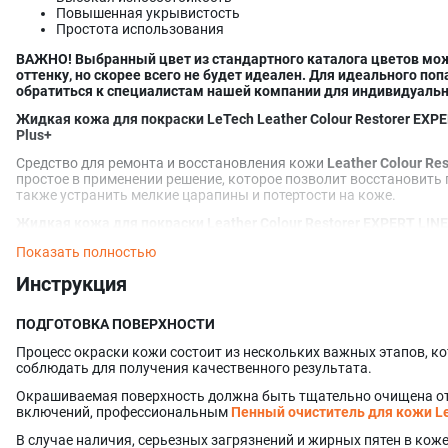
Повышенная укрывистость
Простота использования
ВАЖНО! Выбранный цвет из стандартного каталога цветов мож
оттенку, но скорее всего не будет идеален. Для идеального п
обратиться к специалистам нашей компании для индивидуальн
Жидкая кожа для покраски LeTech Leather Colour Restorer EXPER
Plus+
Средство для ремонта и восстановления кожи
Leather Colour Res
простое в применении решение, которое позволит восстановить
также устранить мелкие царапины и потертости на коже.
Жидкая кожа для покраски Leather Colour Restorer EXPERT LIN
окрашивания:
Показать полностью
Автомобильной кожи
Инструкция
Мебельной кожи
Обуви и Одежды из кожи
Кожгалантереи
ПОДГОТОВКА ПОВЕРХНОСТИ
Не подходит для замши и нубука,
см. ТИПЫ КОЖИ
.
Процесс окраски кожи состоит из нескольких важных этапов, к
Состав чрезвычайно гибкий и никогда не треснет после нанесени
соблюдать для получения качественного результата.
эластичным, не изменяя текстуру кожи.
Окрашиваемая поверхность должна быть тщательно очищена от 
Средство для ремонта и восстановления кожи
Leather Colour Res
включений, профессиональным
Пенный очиститель для кожи
L
композиция ингредиентов, которая включает в себя:
Адгезионн
кожи
+
Финишного покрытие
+ Тактильные модификаторы.
Под
В случае наличия, серьезных загрязнений и жирных пятен в кож