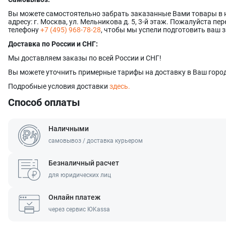
Вы можете самостоятельно забрать заказанные Вами товары в
адресу: г. Москва, ул. Мельникова д. 5, 3-й этаж. Пожалуйста п
телефону
+7 (495) 968-78-28
, чтобы мы успели подготовить ваш з
Доставка по России и СНГ:
Мы доставляем заказы по всей России и СНГ!
Вы можете уточнить примерные тарифы на доставку в Ваш город
Подробные условия доставки
здесь.
Способ оплаты
Наличными
самовывоз / доставка курьером
Безналичный расчет
Оставить заявку
Данные формы отправлены
для юридических лиц
Ваше имя
Оставить заявку
Данные формы отправлены
Онлайн платеж
через сервис ЮKassa
Купить в 1 клик
Данные формы отправлены
Заказать звонок
Данные формы отправлены
Ваше имя