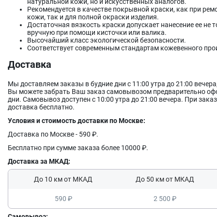
ОЧИСТКА ИНСТРУМЕНТА
натуральной кожи, но и искусственных аналогов.
Рекомендуется в качестве покрывной краски, как при ре
После нанесения всех покрытий, промойте используемые инстру
кожи, так и для полной окраски изделия.
используйте
растворитель для краски LeTech Leather Prep
.
Достаточная вязкость краски допускает нанесение ее не 
вручную при помощи кисточки или валика.
Остались вопросы по применению Средства для ремонта и восст
Высочайший класс экологической безопасности.
Restorer? Ознакомьтесь с уже существующими вопросами и ответ
Соответствует современным стандартам кожевенного про
дополнительную консультацию вы можете получить у специали
Доставка
Мы доставляем заказы в будние дни с 11:00 утра до 21:00 вечер
Вы можете забрать Ваш заказ самовывозом предварительно офо
дни. Самовывоз доступен с 10:00 утра до 21:00 вечера. При заказ
доставка бесплатно.
Условия и стоимость доставки по Москве:
Доставка по Москве - 590 ₽.
Бесплатно при сумме заказа более 10000 ₽.
Доставка за МКАД:
До 10 км от МКАД
До 50 км от МКАД
590 ₽
2 500 ₽
Самовывоз: